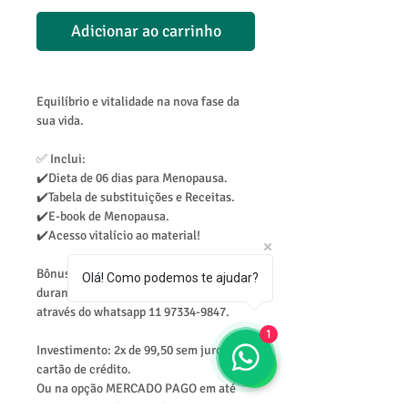
Adicionar ao carrinho
Equilíbrio e vitalidade na nova fase da
sua vida.
✅ Inclui:
✔️Dieta de 06 dias para Menopausa.
✔️Tabela de substituições e Receitas.
✔️E-book de Menopausa.
✔️Acesso vitalício ao material!
Bônus Extra: Assessoria Nutricional
Olá! Como podemos te ajudar?
durante os primeiros 30 dias da compra
através do whatsapp 11 97334-9847.
1
Investimento: 2x de 99,50 sem juros no
cartão de crédito.
Ou na opção MERCADO PAGO em até
12x com juros da operadora.